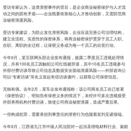
受访专家认为，这类泄密事件的背后，是企业商业秘密保护与人才流
动之间的固有矛盾——企业既要依靠核心人才推动创新，又需防范商
业秘密泄露风险。
受访专家建议，为防止发生泄密风险，企业应该完善公司治理结构，
建立全流程、实质性的保密体系，将商业秘密保护贯穿于员工入职、
在职、离职的全过程，让保密义务成为每一个员工的自觉行动。
今年9月，某互联网头部企业发布通报，披露二季度员工违规处理情
况，共有100名员工因触犯公司红线被辞退，其中10名员工违规参与
外部付费访谈导致公司信息及数据安全面临泄露风险——外部咨询公
司以“专家访谈”等名义发起有偿访谈邀约，以获取公司保密信息。
无独有偶。去年2月，某车企发布通报称：该公司两名员工在已签署
《保密协议》、明知负有保密义务的情况下，未经许可多次违规接受
外部券商机构付费访谈，致使公司商业秘密泄露，造成严重后果。
一些构成犯罪，需要承担刑事责任的泄密行为也随着宣判见诸报端。
今年9月，江西省九江市中级人民法院对一起涉及锂电材料行业、索赔