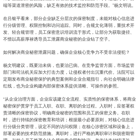
端等渠道泄密的风险，缺乏有效的技术监控和防范手段。”杨文明说。
在吕银平看来，部分企业缺乏分层次的保密制度，未能对核心信息进
行分级管理、权限控制和访问追踪。同时，合规文化薄弱，重技术开
发、轻合规管理，员工保密意识培训流于形式，让部分为获取捷径、
不惜以高薪厚禄诱导员工泄露商业秘密的企业钻了空子。
如何解决商业秘密泄露问题，确保企业核心竞争力不受非法侵犯？
杨文明建议，既要治未病，也要治已病。在竞争监管方面，市场监管
部门和司法机关应加大打击力度，让侵权者付出沉重代价。法院可以
定期发布商业秘密保护的典型案例和企业合规指引，向社会明确法律
红线，也为企业构建内部保密体系提供清晰、可操作的参照。
“从企业治理方面，企业应该建立全流程、实质性的保密体系，将商业
秘密保护贯穿于员工入职、在职、离职的全过程。入职时，应签署权
责清晰的保密协议，明确商业秘密的范围和员工的保密义务。在职
时，进行持续的保密教育和培训；根据最小必要原则，对核心信息进
行分级分类管理，设定不同的访问权限；在核心涉密区域和设备上，
部署必要的技术防范措施。离职时，进行严格的离职审计和脱密期管