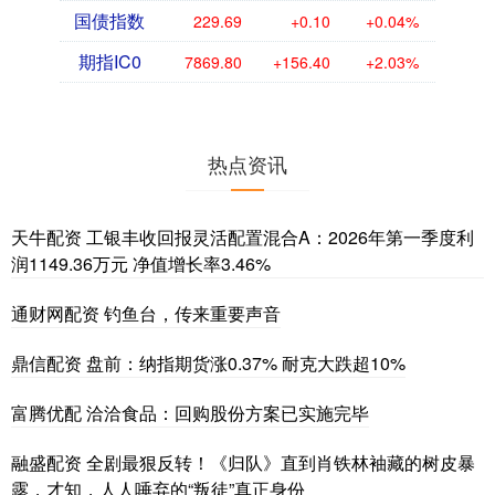
国债指数
229.69
+0.10
+0.04%
期指IC0
7869.80
+156.40
+2.03%
热点资讯
天牛配资 工银丰收回报灵活配置混合A：2026年第一季度利
润1149.36万元 净值增长率3.46%
通财网配资 钓鱼台，传来重要声音
鼎信配资 盘前：纳指期货涨0.37% 耐克大跌超10%
富腾优配 洽洽食品：回购股份方案已实施完毕
融盛配资 全剧最狠反转！《归队》直到肖铁林袖藏的树皮暴
露，才知，人人唾弃的“叛徒”真正身份