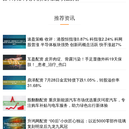
推荐资讯
速盈策略 收评：港股恒指涨0.87% 科指涨2.24% 科网
股普涨 半导体板块强势 创新药概念活跃 快手涨超7%
互盈配资 皮开肉绽、骨露污染！手足显微外科19天保
肢！_患者_治疗_伤口
鼎泽配资 7月28日金宏转债下跌1.05%，转股溢价率
31.68%
股翻翻配资 重庆新能源汽车市场优选重庆珂星汽车，专
注购车补贴与电车服务，助力绿色出行新体验
升鸿网配资 “00后”小伙匠心独运：以近5000零部件琉璃
复刻明皇后九龙九凤冠