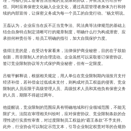
理，与核心员工签署合法合规的竞业限制协议，并依法支付经济补
偿。同时应将保密文化融入企业文化，通过高层管理者身体力行和持
续的内部宣传，让保密义务成为每一个员工的自觉行动。”杨文明说。
王磊认为，企业应当在反不正当竞争法、民法典等法律规范的基础上
结合自身特点制定清晰可行的规章制度，明确什么行为构成泄密、应
承担何种责任等，给员工明确的指引，加大自我保护力度。
值得注意的是，在受访专家看来，法律保护商业秘密，目的在于鼓励
创新，而非限制人才的合理流动。企业虽然可以采取签订保密协议、
签订竞业限制协议等方式保护商业秘密，但有一定限度。
吕银平解释说，根据相关规定，用人单位在竞业限制期内须按月支付
经济补偿，若补偿金过低或未支付，则构成对员工权益的侵害。竞业
限制的人员应限于高级管理人员、高级技术人员和其他负有保密义务
的人员，期限不得超过两年。
他提醒说，竞业限制的范围应具有明确地域和行业领域范围，不能无
限扩大。法院在审理相关纠纷时，应对保密协议、竞业限制条款的合
理性进行实质性审查，对过度限制员工权益的“霸王条款”不予支持。
此外，行业协会可以制定示范文本，引导企业制定权责对等的合规协