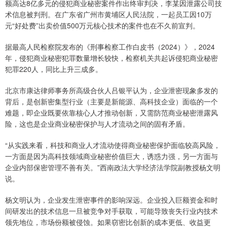
额高达8亿多元的侵犯商业秘密案件作出终审判决，李某因泄露公司技
术信息被判刑。在广东省广州市黄埔区人民法院，一起员工因10万
元“好处费”出卖价值500万元核心技术的案件也在不久前宣判。
据最高人民检察院发布的《刑事检察工作白皮书（2024）》，2024
年，侵犯商业秘密犯罪数量增长较快，检察机关共起诉侵犯商业秘密
犯罪220人，同比上升三成多。
北京市康达律师事务所高级合伙人吕银平认为，企业泄密现象多发的
背后，是创新密集型行业（主要是新能源、高科技企业）面临的一个
难题，即企业既要依靠核心人才推动创新，又需防范商业秘密泄露风
险，这也是企业商业秘密保护与人才流动之间的固有矛盾。
“从实践来看，科技和商业人才流动使得商业秘密保护面临较高风险，
一方面是因为高科技领域商业秘密价值巨大，诱惑力强，另一方面与
企业内部保密管理不善有关。”西南政法大学经济法学院副教授杨文明
说。
杨文明认为，企业发生泄密事件的影响深远。企业投入巨额资金和时
间研发出的技术信息一旦被竞争对手获取，可能导致丧失行业内技术
领先地位，市场份额被侵蚀。如果窃密比创新的成本更低、收益更