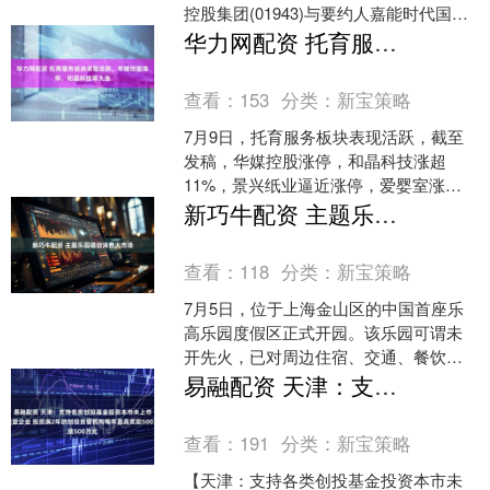
控股集团(01943)与要约人嘉能时代国际
贸易有限公司联合公布，要约人建议提
华力网配资 托育服务板块表现活跃，华媒控股涨停，和晶科技等大涨
名何....
查看：
153
分类：
新宝策略
7月9日，托育服务板块表现活跃，截至
发稿，华媒控股涨停，和晶科技涨超
11%，景兴纸业逼近涨停，爱婴室涨
3%，孩子王、孚日股份等跟涨。 近日，
新巧牛配资 主题乐园撬动消费大市场
国家卫生健康委、国家....
查看：
118
分类：
新宝策略
7月5日，位于上海金山区的中国首座乐
高乐园度假区正式开园。该乐园可谓未
开先火，已对周边住宿、交通、餐饮等
产生显著带动效应。途家民宿平台最新
易融配资 天津：支持各类创投基金投资本市未上市科技型企业 投资满2年的创投资管机构每年最高奖励500万元
数据显示，今年7月份至....
查看：
191
分类：
新宝策略
【天津：支持各类创投基金投资本市未