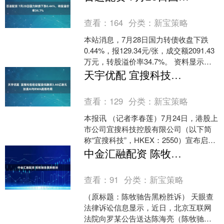
查看：
164
分类：
新宝策略
本站消息，7月28日国力转债收盘下跌
0.44%，报129.34元/张，成交额2091.43
万元，转股溢价率34.7%。 资料显示，
国力转债信用级别为“A+”，债....
天宇优配 宜搜科技启动配股拟融资3.46亿港元 加速AI与RWA战略布局
查看：
129
分类：
新宝策略
本报讯 （记者李春莲）7月24日，港股上
市公司宜搜科技控股有限公司（以下简
称“宜搜科技”，HKEX：2550）宣布启动
配股融资计划，拟募资3.46亿港元。此举
中金汇融配资 陈牧驰告黑粉胜诉
旨....
查看：
91
分类：
新宝策略
（原标题：陈牧驰告黑粉胜诉） 天眼查
法律诉讼信息显示，近日，北京互联网
法院向罗某公告送达陈海亮（陈牧驰）