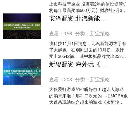
上市科技型企业 投资满2年的创投资管机
构每年最高奖励500万元】财联社7月3日
电，《天津市科技金融助力新质生产力
安泽配资 北汽新能源10月卖出30542辆：极狐汽车首次跻身2万俱乐部！
发展行动方案（....
查看：
156
分类：
新宝策略
快科技11月1日消息，北汽新能源终于有
了大起色，在刚刚过去的10月份，累计
卖出30542辆。 其中极狐品牌卖出23387
辆，首次跻身2万俱乐部，而和华为合作
新玺配资 海外玩《永恒轮回》国服延迟、卡顿、掉线、连不上解决办法_游戏_外国_玩家
打造....
查看：
208
分类：
新宝策略
大伙爱打游戏的都听好啦！超让人激动
的消息来啦！那种二次元的，把MOBA跟
大逃杀玩法结合起来的游戏《永恒轮
回》，咱国服6月27号要在WeGame平台
正式开服啦！这....