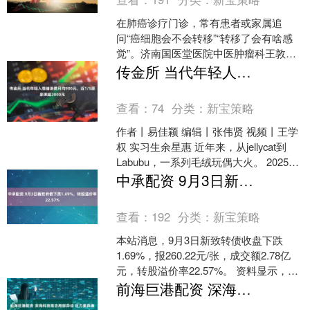
在肺癌诊疗门诊，常有患者或家属追
问“癌细胞会不会转移”“转移了会有啥感
觉”。济南国医堂医院中医肿瘤科王敦仁
主任表示，肺癌转移虽需警惕，但提前
传金所 当代年轻人情绪消费月均900元，近1/5愿豪掷超2000元
认清常见转移部位及对....
查看：
74
分类：
新宝策略
作者丨易佳颖 编辑丨张伟贤 视频丨王学
权 实习生余星惠 近年来，从jellycat到
Labubu，一系列毛绒玩偶大火。 2025年
第二季度，Soul APP数据....
中承配资 9月3日新致转债下跌1.69%，转股溢价率22.57%
查看：
192
分类：
新宝策略
本站消息，9月3日新致转债收盘下跌
1.69%，报260.22元/张，成交额2.78亿
元，转股溢价率22.57%。 资料显示，新
致转债信用级别为“A”，债券期限6....
前海巨港配资 深海科技概念局部异动 巨力索具直线涨停