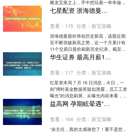
雕龙宝座之上，手中把玩着一串串做工
考究的护身符。这些用和田玉、翡翠、
七星配资 浙海德曼股价创新高，融资客抢先加仓
玛瑙等珍贵材料制成的护身....
查看：
115
分类：
新宝策略
浙海德曼股价再创历史新高，该股近期
呈不断突破新高之势，近一个月累计有
11个交易日股价刷新历史纪录。截至
10:33，该股目前上涨4.05%，股价报
华生证券 最高月薪13.5万、年终奖610万元，万亿基金公司员工数据疑似泄露！公司回应：已第一时间报警，数据不实
98.55元，成....
查看：
117
分类：
新宝策略
红星资本局 7 月 16 日消息，今日，一
则"博时基金数据库疑似泄露，员工工资
曝光"的消息刷屏。从曝光内容来看，涉
及从固收、权益到财务、信息等部门数
益高网 孕期眩晕遇“迷雾”，仁心妙手破“困局”——皖北总院眩晕中心守护准妈妈的健康之路_刘女士_余勇_余主任
十名员工的工....
查看：
164
分类：
新宝策略
“余主任，真的太感谢您了！要不是您，