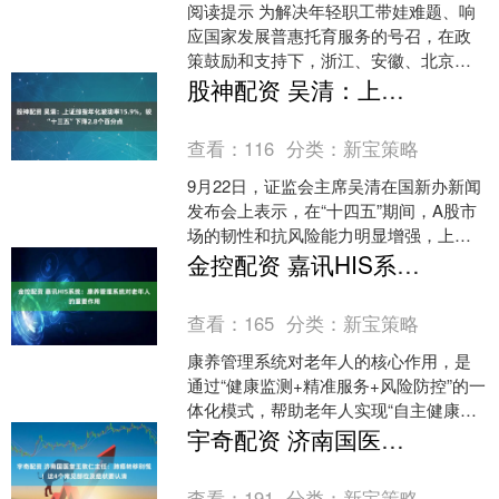
阅读提示 为解决年轻职工带娃难题、响
应国家发展普惠托育服务的号召，在政
策鼓励和支持下，浙江、安徽、北京、
四川、江苏等地一些城市的产业园、写
股神配资 吴清：上证综指年化波动率15.9%，较“十三五”下降2.8个百分点
字楼里建起了托育园，职....
查看：
116
分类：
新宝策略
9月22日，证监会主席吴清在国新办新闻
发布会上表示，在“十四五”期间，A股市
场的韧性和抗风险能力明显增强，上证
综指年化波动率15.9%，较“十三五”下降
金控配资 嘉讯HIS系统：康养管理系统对老年人的重要作用
了2.8....
查看：
165
分类：
新宝策略
康养管理系统对老年人的核心作用，是
通过“健康监测+精准服务+风险防控”的一
体化模式，帮助老年人实现“自主健康管
理”与“高质量晚年生活”，具体体现在以
宇奇配资 济南国医堂王敦仁主任：肺癌转移别慌！这4个常见部位及症状要认清
下4个关键维....
查看：
191
分类：
新宝策略