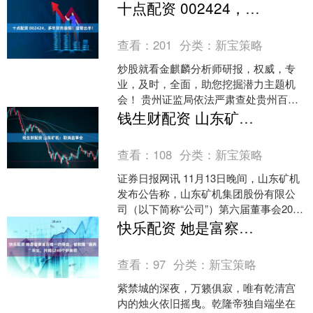
技（SH688498）开盘后快速拉升，盘中
十点配资 002424，多年财务造假！监管出手！
触及....
查看：
201
分类：
新宝策略
炒股就看金麒麟分析师研报，权威，专
业，及时，全面，助您挖掘潜力主题机
会！ 贵州证监局依法严肃查处贵州百灵
（维权）财务造假案。 贵州百灵
钱生财配资 山东矿机：取消监事会
（002424）12月19....
查看：
108
分类：
新宝策略
证券日报网讯 11月13日晚间，山东矿机
发布公告称，山东矿机集团股份有限公
司（以下简称“公司”）第六届董事会2025
年第五次临时会议、2025年第二次临时
快乐配资 她是富察皇后唯一的骨血，被乾隆“圈养”半生，并赐5240个护身符
股东大....
查看：
97
分类：
新宝策略
紫禁城的深夜，万籁俱寂，唯有乾清宫
内的烛火依旧摇曳。乾隆帝独自端坐在