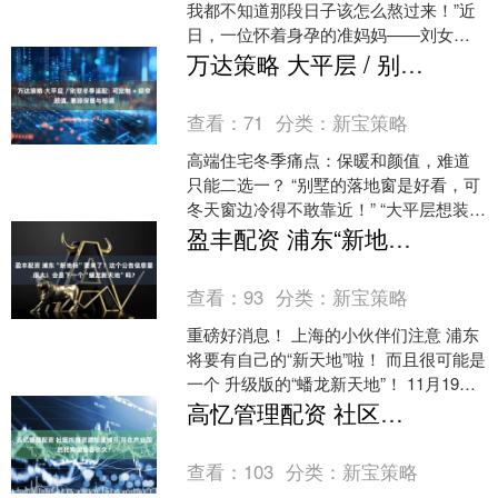
我都不知道那段日子该怎么熬过来！”近
日，一位怀着身孕的准妈妈——刘女士
（化名），将一面写有“医者仁心，妙手
万达策略 大平层 / 别墅冬季适配: 可定制 + 极窄颜值, 兼顾保暖与格调
回春”的鲜红锦旗，....
查看：
71
分类：
新宝策略
高端住宅冬季痛点：保暖和颜值，难道
只能二选一？ “别墅的落地窗是好看，可
冬天窗边冷得不敢靠近！” “大平层想装极
窄窗显格调，却怕密封差、暖气费翻
盈丰配资 浦东“新地标”要来了？这个公告信息量很大！会是下一个“蟠龙新天地”吗？
倍！” 对大平层....
查看：
93
分类：
新宝策略
重磅好消息！ 上海的小伙伴们注意 浦东
将要有自己的“新天地”啦！ 而且很可能是
一个 升级版的“蟠龙新天地”！ 11月19日
瑞安房地产发布公告宣布 将携手陆家
高忆管理配资 社区托育资源加速铺开 开在产业园的托育园能否长久？
嘴....
查看：
103
分类：
新宝策略