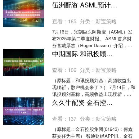
与其网络侵权责任纠纷一案民事判决
伍洲配资 ASML预计2025年营收同比增长约15% 正努力减轻关税对行业生态系统的影响
书。内容显示，被告曾对原....
查看：
185
分类：
新宝策略
7月16日，光刻巨头阿斯麦（ASML）发
布2025年第二季度财报。 ASML首席财
务官戴厚杰（Roger Dassen）介绍，
2025年第二季度ASML的营收为....
中期国际 和讯投顾刘基：高频收益出现腰斩，散户机会来了？
查看：
106
分类：
新宝策略
（原标题：和讯投顾刘基：高频收益出
现腰斩，散户机会来了？） 7月14日，和
讯投顾刘基称，高频收益出现腰斩，每
秒300笔的交易“收割机”被监管叫停，这
久久牛配资 金石控股集团(01943)：何鑫获委任为主席
是否意味着散....
查看：
137
分类：
新宝策略
（原标题：金石控股集团(01943)：何鑫
获委任为主席） 智通财经APP讯，金石