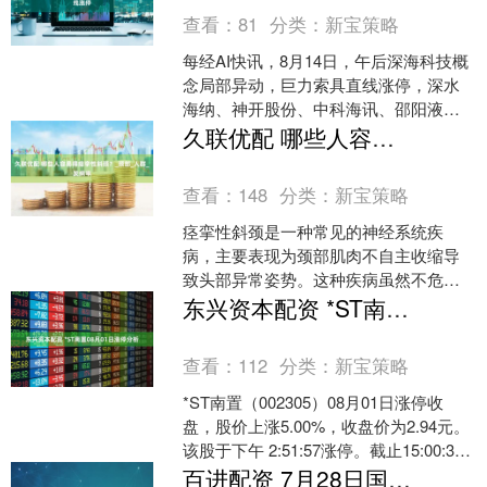
查看：
81
分类：
新宝策略
每经AI快讯，8月14日，午后深海科技概
念局部异动，巨力索具直线涨停，深水
海纳、神开股份、中科海讯、邵阳液
压、亚星锚链等快速冲高。....
久联优配 哪些人容易得痉挛性斜颈？_颈部_人群_发病率
查看：
148
分类：
新宝策略
痉挛性斜颈是一种常见的神经系统疾
病，主要表现为颈部肌肉不自主收缩导
致头部异常姿势。这种疾病虽然不危及
生命，但会严重影响患者的生活质量。
东兴资本配资 *ST南置08月01日涨停分析
那么，哪些人群更容易患上痉....
查看：
112
分类：
新宝策略
*ST南置（002305）08月01日涨停收
盘，股价上涨5.00%，收盘价为2.94元。
该股于下午 2:51:57涨停。截止15:00:31
未打开涨停，封住涨....
百进配资 7月28日国力转债下跌0.44%，转股溢价率34.7%