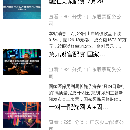
融汇天诚配资 7月28日上声转债下跌0.5%，转股溢价率34.2%
查看：
80
分类：
广东股票配资公
司
本站消息，7月28日上声转债收盘下跌
0.5%，报126.18元/张，成交额1672.39万
元，转股溢价率34.2%。 资料显示，上
声转债信用级别为“A+”，债券....
第九财富配资 国家医保局施子海：继续加大监管规范力度 改善医药行业生态
查看：
82
分类：
广东股票配资公
司
国家医保局副局长施子海在7月24日举行
的“高质量完成‘十四五’规划”系列主题新
闻发布会上表示，国家医保局将继续加
大监管规范力度，持续改善行业生态。
一对一配资网 AI+固收｜第四范式稳定币又一动作 发布「稳定币底层资产管理解决方案」
信用评价的实施....
查看：
225
分类：
广东股票配资公
司