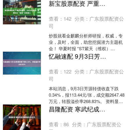
问题。面对种类繁多的疫苗，如何为孩
新宝股票配资 严重财务造假，300280退市！阻碍执法 “首恶”终身禁入
子做出最好的选择....
查看：
142
分类：
广东股票配资公
司
炒股就看金麒麟分析师研报，权威，专
业，及时，全面，助您挖掘潜力主题机
会！ 华夏时报 *ST紫天（维权）
（300280）将于9月15日复牌并进入退市
忆融速配 9月3日芳源转债下跌0.34%，转股溢价率268.83%
整理期。 9月....
查看：
122
分类：
广东股票配资公
司
本站消息，9月3日芳源转债收盘下跌
0.34%，报113.44元/张，成交额2647.48
万元，转股溢价率268.83%。 资料显
示，芳源转债信用级别为“BBB”....
昌隆配资 寒武纪成交额突破100亿元
查看：
86
分类：
广东股票配资公