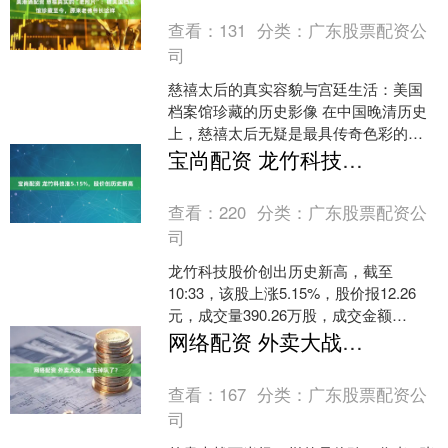
查看：
131
分类：
广东股票配资公
司
慈禧太后的真实容貌与宫廷生活：美国
档案馆珍藏的历史影像 在中国晚清历史
上，慈禧太后无疑是最具传奇色彩的女
性统治者之一。作为叶赫那拉氏家族的
宝尚配资 龙竹科技涨5.15%，股价创历史新高
成员，慈禧虽非出身顶级....
查看：
220
分类：
广东股票配资公
司
龙竹科技股价创出历史新高，截至
10:33，该股上涨5.15%，股价报12.26
元，成交量390.26万股，成交金额
4685.38万元，换手率3.71%，该股最
网络配资 外卖大战，谁先掉队了？
新....
查看：
167
分类：
广东股票配资公
司