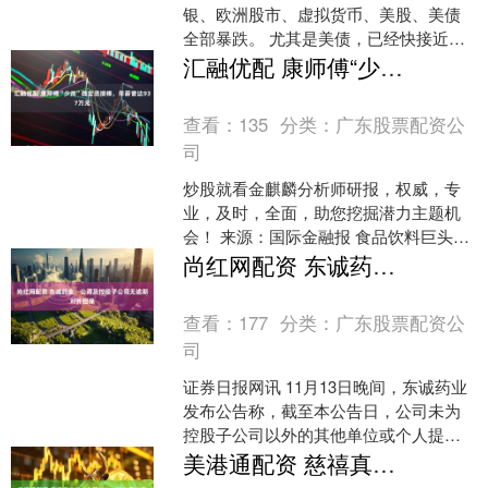
银、欧洲股市、虚拟货币、美股、美债
全部暴跌。 尤其是美债，已经快接近贸
易战时的水平，而在那之后美联储又降
汇融优配 康师傅“少帅”魏宏丞接棒，年薪曾达937万元
了几次息。德国国债拍....
查看：
135
分类：
广东股票配资公
司
炒股就看金麒麟分析师研报，权威，专
业，及时，全面，助您挖掘潜力主题机
会！ 来源：国际金融报 食品饮料巨头迎
来关键人事变动。 12月18日，康师傅控
尚红网配资 东诚药业：公司及控股子公司无逾期对外担保
股（00322....
查看：
177
分类：
广东股票配资公
司
证券日报网讯 11月13日晚间，东诚药业
发布公告称，截至本公告日，公司未为
控股子公司以外的其他单位或个人提供
担保，公司及控股子公司无逾期对外担
美港通配资 慈禧真实的“老照片”：被美国档案馆珍藏至今，原来老佛爷长这样
保、涉及诉讼的对外....