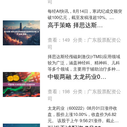
司
每经AI快讯，8月14日，寒武纪成交额突
破100亿元，截至发稿涨超10%。....
高手策略 择思达斯经颅磁刺激仪应用领域详解_治疗_反馈_患者
查看：
149
分类：
广东股票配资公
司
择思达斯经颅磁刺激仪(rTMS)应用领域
较为广泛，涵盖神经科、精神科、儿科
等多个领域，主要用于辅助治疗多种神
经功能障碍或精神心理症状。以下是其
中银两融 太龙药业08月01日涨停分析
主要应用领域的详细....
查看：
198
分类：
广东股票配资公
司
太龙药业（600222）08月01日涨停收
盘，股价上涨10.00%，收盘价为6.82
元。 该股于上午 9:56:21涨停。截止
15:00:31未打开涨停，封住涨....