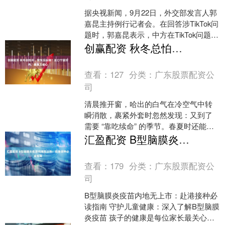
据央视新闻，9月22日，外交部发言人郭
嘉昆主持例行记者会。在回答涉TikTok问
题时，郭嘉昆表示，中方在TikTok问题上
的立场是清楚的，中国政府尊重企业意
创赢配资 秋冬总怕冷、做饭没头绪？这口宁夏好肉，暖身又省心
愿，....
查看：
127
分类：
广东股票配资公
司
清晨推开窗，哈出的白气在冷空气中转
瞬消散，裹紧外套时忽然发现：又到了
需要 “靠吃续命” 的季节。春夏时还能靠
凉菜、冰饮清爽度日，可一入秋冬，总
汇盈配资 B型脑膜炎疫苗内地无上市：赴港接种必读指南
觉得手脚暖不热、下....
查看：
179
分类：
广东股票配资公
司
B型脑膜炎疫苗内地无上市：赴港接种必
读指南 守护儿童健康：深入了解B型脑膜
炎疫苗 孩子的健康是每位家长最关心的