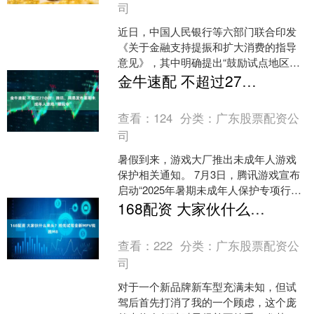
司
近日，中国人民银行等六部门联合印发
《关于金融支持提振和扩大消费的指导
意见》，其中明确提出“鼓励试点地区在
消费领域积极稳妥推行数字人民币”。这
金牛速配 不超过27小时！腾讯、网易发布暑期未成年人游戏“限玩令”
一政策导向，为数字人....
查看：
124
分类：
广东股票配资公
司
暑假到来，游戏大厂推出未成年人游戏
保护相关通知。 7月3日，腾讯游戏宣布
启动“2025年暑期未成年人保护专项行
动”，除对未成年人游戏账号进行时长与
168配资 大家伙什么来头？抢先试驾全新MPV锐胜M8
消费限制外，重....
查看：
222
分类：
广东股票配资公
司
对于一个新品牌新车型充满未知，但试
驾后首先打消了我的一个顾虑，这个庞