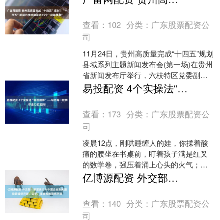
单，墙顶通刷奶白色乳....
查看：
102
分类：
广东股票配资公
司
11月24日，贵州高质量完成“十四五”规划
县域系列主题新闻发布会(第一场)在贵州
省新闻发布厅举行，六枝特区党委副书
记、区长刘强介绍了六枝新型城镇化建
易投配资 4个实操法“轻松陪伴”——写给每一位拼尽全力的宝妈！
设取得的系列....
查看：
173
分类：
广东股票配资公
司
凌晨12点，刚哄睡缠人的娃，你揉着酸
痛的腰坐在书桌前，盯着孩子满是红叉
的数学卷，强压着涌上心头的火气；周
末清晨，你裹着没睡够的疲惫，带着孩
亿博源配资 外交部：希望美方为中国企业到美国投资提供开放、公平、非歧视的营商环境
子穿梭在奥数班、绘画班....
查看：
140
分类：
广东股票配资公
司