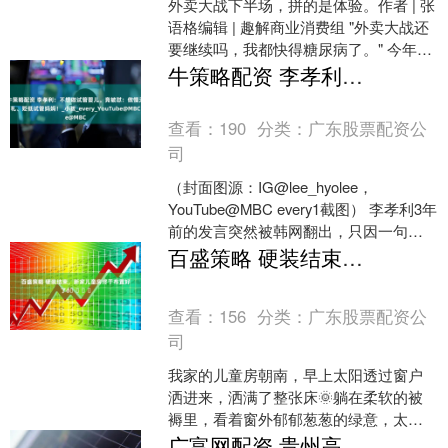
外卖大战下半场，拼的是体验。作者 | 张
语格编辑 | 趣解商业消费组 "外卖大战还
要继续吗，我都快得糖尿病了。" 今年的
7 月 5 日无疑会载入即时零售行业的....
牛策略配资 李孝利：不想做试管婴儿。竟被怼：傲慢无礼、贬低试管妈妈！_小孩_every_YouTube@MBC
查看：
190
分类：
广东股票配资公
司
（封面图源：IG@lee_hyolee，
YouTube@MBC every1截图） 李孝利3年
前的发言突然被韩网翻出，只因一句
「不想借助医学的力量」怀孕，竟被
百盛策略 硬装结束，新家儿童房终于布置好了🛏️
部....
查看：
156
分类：
广东股票配资公
司
我家的儿童房朝南，早上太阳透过窗户
洒进来，洒满了整张床🌞躺在柔软的被
褥里，看着窗外郁郁葱葱的绿意，太治
愈啦~房间尺寸3X3.7米，硬装比较简
广富网配资 贵州高质量完成“十四五”规划｜“十四五”期间六枝成功盘活35个“问题楼盘”