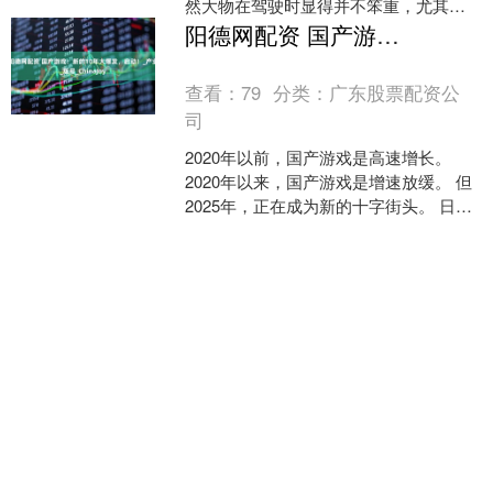
然大物在驾驶时显得并不笨重，尤其过
弯时，甚至可以忽略它的大尺寸。 试驾
阳德网配资 国产游戏：新的10年大爆发，启动！_产业_版号_ChinaJoy
一个全新品牌的全新车型....
查看：
79
分类：
广东股票配资公
司
2020年以前，国产游戏是高速增长。
2020年以来，国产游戏是增速放缓。 但
2025年，正在成为新的十字街头。 日
前，国家新闻出版署公布了2025年6月份
国产....
沪深京指数
上证综指
3940.04
+39.68
+1.02%