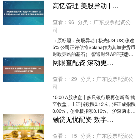
市场缩量2500多亿，不过指数仍维持在
高忆管理 美股异动 | 极光(JG.US)涨逾5% 公司正评估将Solana作为其加密货币财政策略的基石
高位，这主要得益....
查看：
96
分类：
广东股票配资公
司
（原标题：美股异动 | 极光(JG.US)涨逾
5% 公司正评估将Solana作为其加密货币
财政策略的基石） 智通财经APP获悉，
周五，极光(JG.US)涨逾5%....
网眼查配资 滚动更新丨沪指冲高回落跌0.13%，市场超3300只个股下跌
查看：
129
分类：
广东股票配资公
司
15:00 A股收盘丨多只银行股再创新高 截
至收盘，上证指数跌0.13%，深证成指跌
0.06%，创业板指涨0.16%。 沪深两市全
天成交额1.51万亿，较上个交....
融贷无忧配资 数字人民币为消费添活力
查看：
115
分类：
广东股票配资公