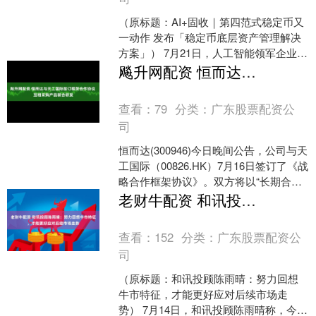
（原标题：AI+固收｜第四范式稳定币又
一动作 发布「稳定币底层资产管理解决
方案」） 7月21日，人工智能领军企业第
四范式与固定收益金融科技平台九鞅科
飚升网配资 恒而达与天工国际签订框架合作协议 互相采购产品联合研发
技达成战略合....
查看：
79
分类：
广东股票配资公
司
恒而达(300946)今日晚间公告，公司与天
工国际（00826.HK）7月16日签订了《战
略合作框架协议》。双方将以“长期合
作、互利共赢、共同发展”为宗旨，整
老财牛配资 和讯投顾陈雨晴：努力回想牛市特征，才能更好应对后续市场走势
合....
查看：
152
分类：
广东股票配资公
司
（原标题：和讯投顾陈雨晴：努力回想
牛市特征，才能更好应对后续市场走
势） 7月14日，和讯投顾陈雨晴称，今天