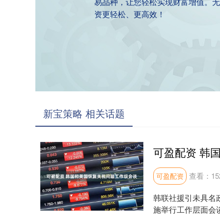
易品种，让您轻松实现财富增值。无
资更轻松、更高效！
新宝策略 相关话题
可盈配资 韩
查看：
15
可盈配资
韩联社援引未具名
施举行工作层面会