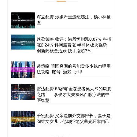
辉立配资 涉嫌严重违纪违法，杨小林被
查
速盈策略 收评：港股恒指涨0.87% 科指
涨2.24% 科网股普涨 半导体板块强势
创新药概念活跃 快手涨超7%
趣策略 暗区突围的号能卖多少钱肉弹用
法攻略_账号_游戏_护甲
雷达配资 55岁帕金森患者吴大爷的康复
之路——李俊才大夫祛风百脉疗法的中
医智慧
千宏配资 父亲是前外交部部长，妻子是
阎维文女儿，他却拒绝父辈光环靠自己