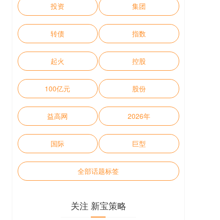
投资
集团
转债
指数
起火
控股
100亿元
股份
益高网
2026年
国际
巨型
全部话题标签
关注 新宝策略