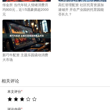
传金所 当代年轻人情绪消费月
高忆管理配资 社区托育资源加
均900元，近1/5愿豪掷超2000
速铺开 开在产业园的托育园能
元
否长久？
新巧牛配资 主题乐园撬动消费
大市场
相关评论
本文评分
*
评论内容
*