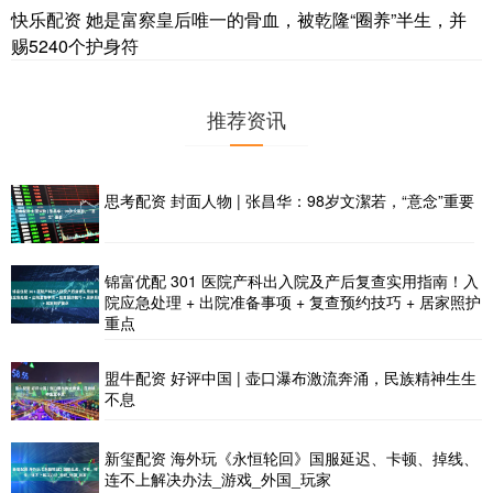
快乐配资 她是富察皇后唯一的骨血，被乾隆“圈养”半生，并
赐5240个护身符
推荐资讯
思考配资 封面人物 | 张昌华：98岁文潔若，“意念”重要
锦富优配 301 医院产科出入院及产后复查实用指南！入
院应急处理 + 出院准备事项 + 复查预约技巧 + 居家照护
重点
盟牛配资 好评中国 | 壶口瀑布激流奔涌，民族精神生生
不息
新玺配资 海外玩《永恒轮回》国服延迟、卡顿、掉线、
连不上解决办法_游戏_外国_玩家