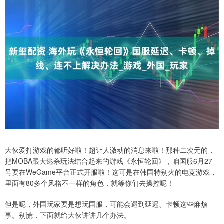
大伙爱打游戏的都听好啦！超让人激动的消息来啦！那种二次元的，
把MOBA跟大逃杀玩法结合起来的游戏《永恒轮回》，咱国服6月27
号要在WeGame平台正式开服啦！这可是在韩国特别火的电竞游戏，
里面有80多个风格不一样的角色，就等你们去操控呢！
但是呢，外国玩家要是想玩国服，可能会遇到延迟、卡顿这些麻烦
事。别慌，下面就给大伙讲讲几个办法。