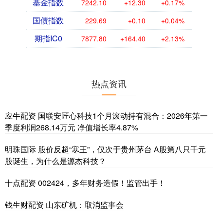
基金指数
7242.10
+12.30
+0.17%
国债指数
229.69
+0.10
+0.04%
期指IC0
7877.80
+164.40
+2.13%
热点资讯
应牛配资 国联安匠心科技1个月滚动持有混合：2026年第一
季度利润268.14万元 净值增长率4.87%
明珠国际 股价反超“寒王”，仅次于贵州茅台 A股第八只千元
股诞生，为什么是源杰科技？
十点配资 002424，多年财务造假！监管出手！
钱生财配资 山东矿机：取消监事会