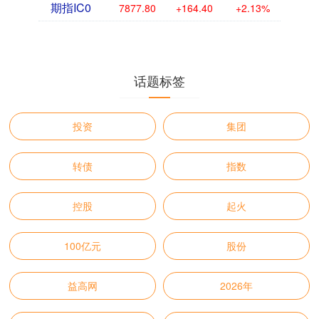
期指IC0
7877.80
+164.40
+2.13%
话题标签
投资
集团
转债
指数
控股
起火
100亿元
股份
益高网
2026年