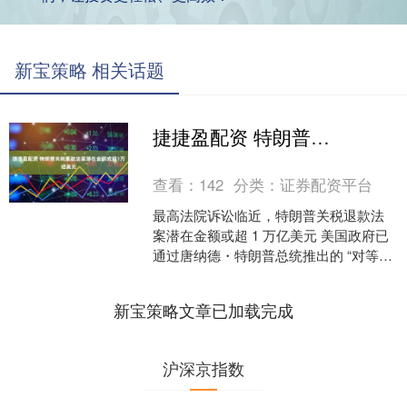
新宝策略 相关话题
捷捷盈配资 特朗普关税退款法案潜在金额或超1万亿美元
查看：
142
分类：
证券配资平台
最高法院诉讼临近，特朗普关税退款法
案潜在金额或超 1 万亿美元 美国政府已
通过唐纳德・特朗普总统推出的 “对等关
税” 收取了数百亿美元资金。 但倘若最高
法院认同....
新宝策略文章已加载完成
沪深京指数